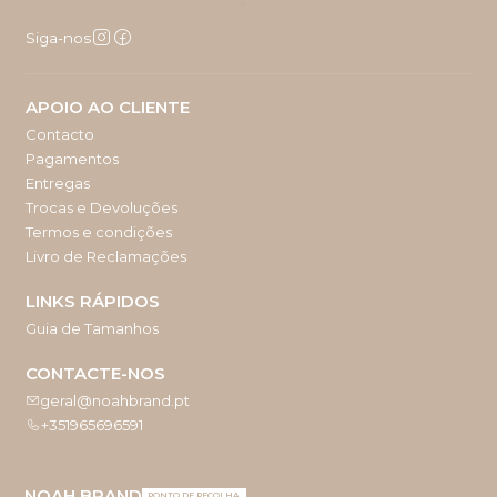
Siga-nos
APOIO AO CLIENTE
Contacto
Pagamentos
Entregas
Trocas e Devoluções
Termos e condições
Livro de Reclamações
LINKS RÁPIDOS
Guia de Tamanhos
CONTACTE-NOS
geral@noahbrand.pt
+351965696591
NOAH BRAND
PONTO DE RECOLHA