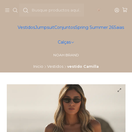
Vestidos
Jumpsuit
Conjuntos
Spring Summer 26
Saias
Calças
NOAH BRAND
Inicio
Vestidos
vestido Camilla