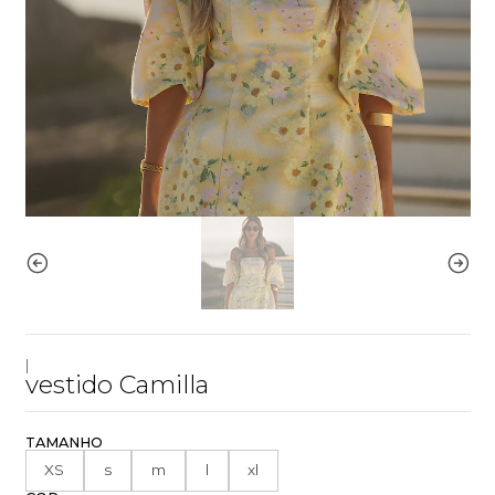
|
vestido Camilla
TAMANHO
XS
s
m
l
xl