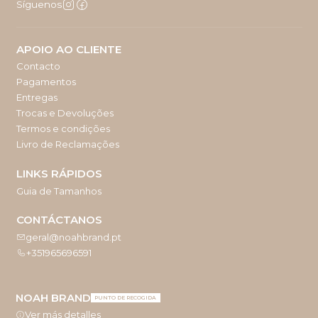
Síguenos
APOIO AO CLIENTE
Contacto
Pagamentos
Entregas
Trocas e Devoluções
Termos e condições
Livro de Reclamações
LINKS RÁPIDOS
Guia de Tamanhos
CONTÁCTANOS
geral@noahbrand.pt
+351965696591
NOAH BRAND
PUNTO DE RECOGIDA
Ver más detalles