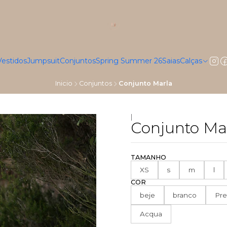
Vestidos
Jumpsuit
Conjuntos
Spring Summer 26
Saias
Calças
Inicio
Conjuntos
Conjunto Marla
|
Conjunto Ma
TAMANHO
XS
s
m
l
COR
beje
branco
Pre
Acqua