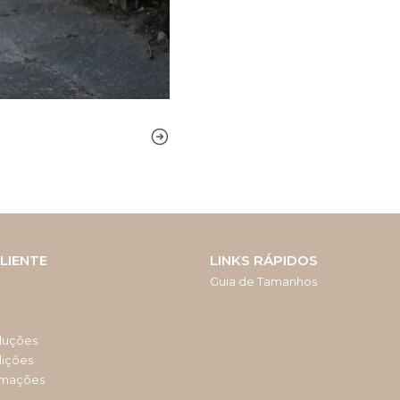
LIENTE
LINKS RÁPIDOS
Guia de Tamanhos
luções
dições
amações