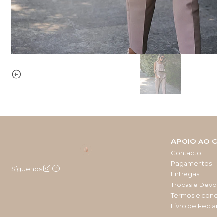
APOIO AO C
Contacto
Pagamentos
Síguenos
Entregas
Trocas e Devo
Termos e con
Livro de Recl