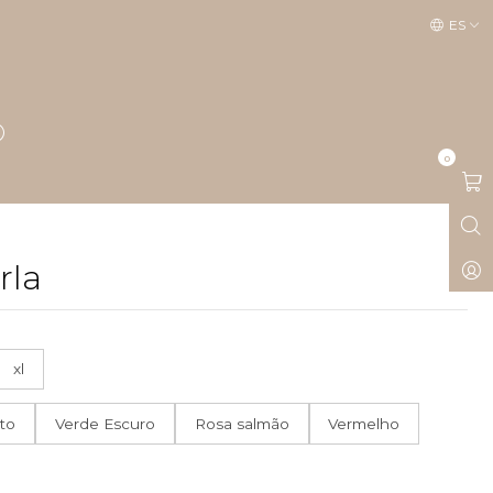
ES
0
rla
xl
to
Verde Escuro
Rosa salmão
Vermelho