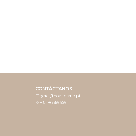
CONTÁCTANOS
geral@noahbrand.pt
+351965696591