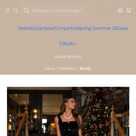
Vestidos
Jumpsuit
Conjuntos
Spring Summer 26
Saias
Calças
NOAH BRAND
Inicio
Vestidos
Emily