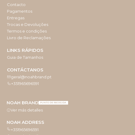
Contacto
Pagamentos
Entregas
Trocas e Devoluções
Termos e condições
Livro de Reclamações
LINKS RÁPIDOS
Guia de Tamanhos
CONTÁCTANOS
geral@noahbrand.pt
+351965696591
NOAH BRAND
PUNTO DE RECOGIDA
Ver más detalles
NOAH ADDRESS
+351965696591