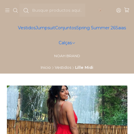
Vestidos
Jumpsuit
Conjuntos
Spring Summer 26
Saias
Calças
NOAH BRAND
Inicio
Vestidos
Lille Midi