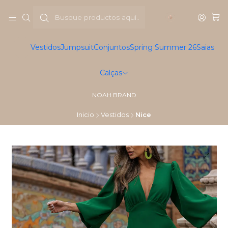
Vestidos
Jumpsuit
Conjuntos
Spring Summer 26
Saias
Calças
NOAH BRAND
Inicio
Vestidos
Nice