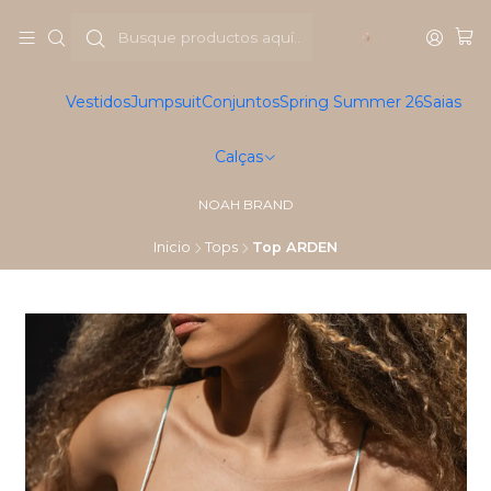
Vestidos
Jumpsuit
Conjuntos
Spring Summer 26
Saias
Calças
NOAH BRAND
Inicio
Tops
Top ARDEN