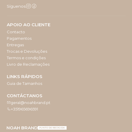
Síguenos
APOIO AO CLIENTE
Contacto
Pagamentos
Entregas
Trocas e Devoluções
Termos e condições
Livro de Reclamações
LINKS RÁPIDOS
Guia de Tamanhos
CONTÁCTANOS
geral@noahbrand.pt
+351965696591
NOAH BRAND
PUNTO DE RECOGIDA