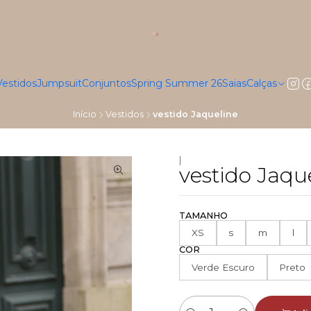
Vestidos
Jumpsuit
Conjuntos
Spring Summer 26
Saias
Calças
Início
Vestidos
vestido Jaqueline
|
vestido Jaqu
TAMANHO
XS
s
m
l
COR
Verde Escuro
Preto