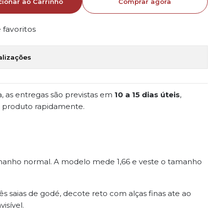
cionar ao Carrinho
Comprar agora
e favoritos
alizações
, as entregas são previstas em
10 a 15 dias úteis
,
 produto rapidamente.
amanho normal. A modelo mede 1,66 e veste o tamanho
s saias de godé, decote reto com alças finas ate ao
isível.