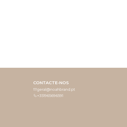
CONTACTE-NOS
geral@noahbrand.pt
+351965696591