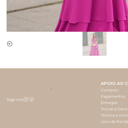
APOIO AO C
Contacto
Pagamentos
Siga-nos
Entregas
Trocas e Devo
Termos e con
Livro de Recl