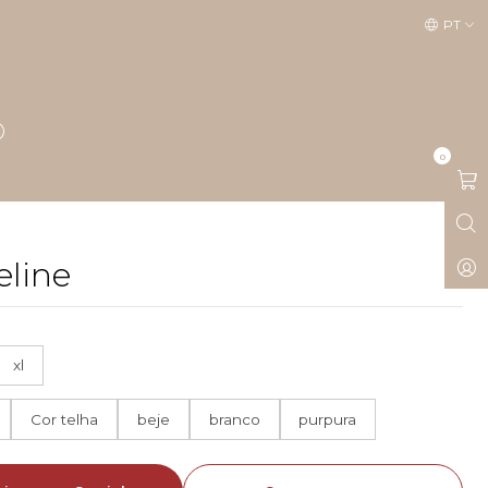
PT
0
eline
xl
Cor telha
beje
branco
purpura