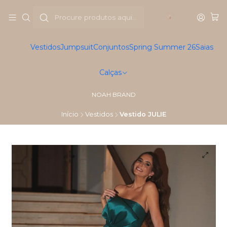
Vestidos
Jumpsuit
Conjuntos
Spring Summer 26
Saias
Calças
NOAH BRAND
Início
Vestidos
Vestido JULIE