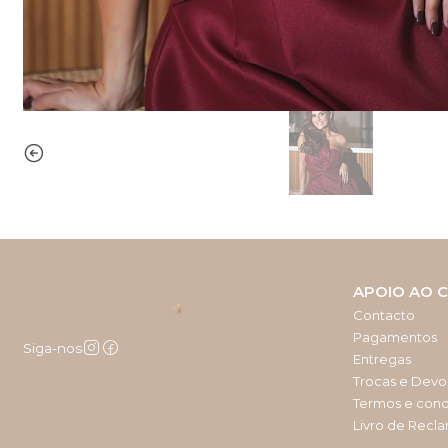
APOIO AO C
Contacto
Pagamentos
Siga-nos
Entregas
Trocas e Devo
Termos e con
Livro de Recl