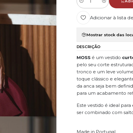
Adi
Quantidade
Adicionar à lista d
Mostrar stock das loc
DESCRIÇÃO
MOSS
é um vestido
curt
pelo seu corte estrutura
tronco e um leve volum
toque clássico e elegant
da anca seja bem definid
para um acabamento ref
Este vestido é ideal para
ser combinado com saltos
Made in Portugal