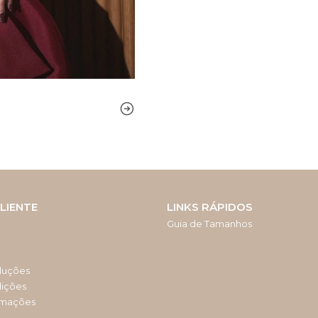
LIENTE
LINKS RÁPIDOS
Guia de Tamanhos
luções
dições
amações