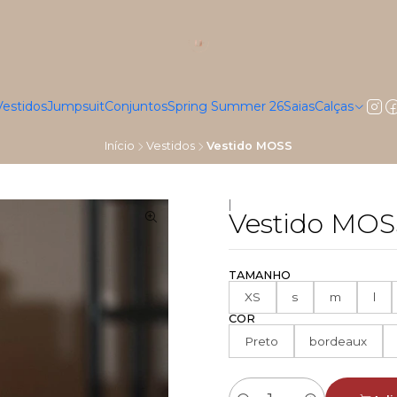
Vestidos
Jumpsuit
Conjuntos
Spring Summer 26
Saias
Calças
Início
Vestidos
Vestido MOSS
|
Vestido MOS
TAMANHO
XS
s
m
l
COR
Preto
bordeaux