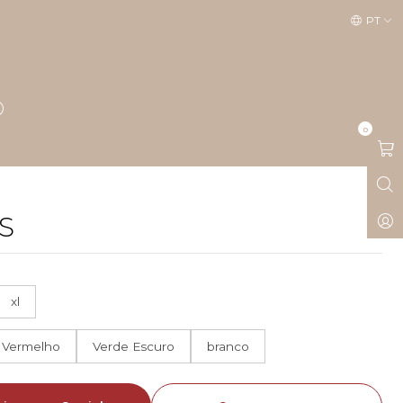
PT
0
S
xl
Vermelho
Verde Escuro
branco