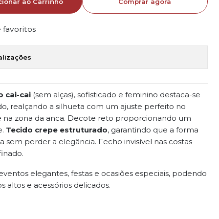
cionar ao Carrinho
Comprar agora
e favoritos
alizações
o cai-cai
(sem alças), sofisticado e feminino destaca-se
do, realçando a silhueta com um ajuste perfeito no
e na zona da anca. Decote reto proporcionando um
e.
Tecido
crepe estruturado
, garantindo que a forma
a sem perder a elegância. Fecho invisível nas costas
inado.
 eventos elegantes, festas e ocasiões especiais, podendo
 altos e acessórios delicados.