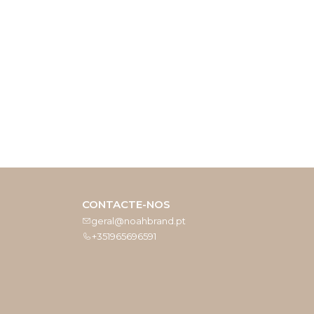
CONTACTE-NOS
geral@noahbrand.pt
+351965696591