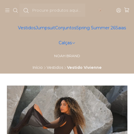
Vestidos
Jumpsuit
Conjuntos
Spring Summer 26
Saias
Calças
NOAH BRAND
Início
Vestidos
Vestido Vivienne