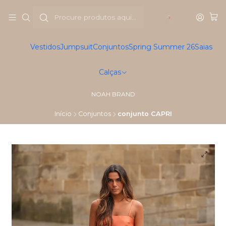
Vestidos
Jumpsuit
Conjuntos
Spring Summer 26
Saias
Calças
NOAH BRAND
Início
Conjuntos
conjunto CAPRI