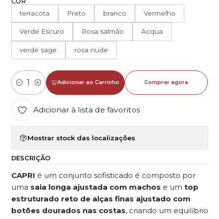
COR
terracota
Preto
branco
Vermelho
Verde Escuro
Rosa salmão
Acqua
verde sage
rosa nude
Adicionar ao Carrinho
Comprar agora
Quantidade
Adicionar à lista de favoritos
Mostrar stock das localizações
DESCRIÇÃO
CAPRI
é um conjunto sofisticado é composto por
uma
saia longa ajustada com machos
e um
top
estruturado reto de alças finas ajustado com
botões dourados nas costas
, criando um equilíbrio