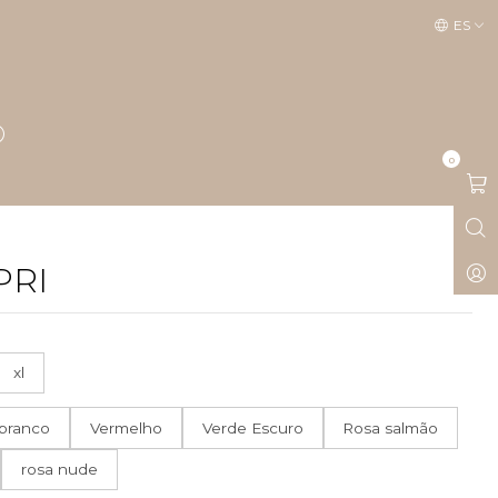
ES
0
PRI
xl
branco
Vermelho
Verde Escuro
Rosa salmão
rosa nude