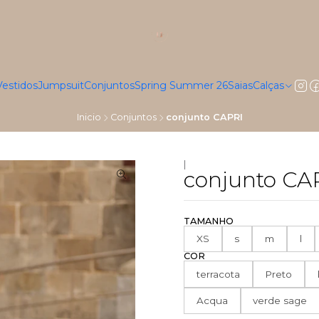
Vestidos
Jumpsuit
Conjuntos
Spring Summer 26
Saias
Calças
Inicio
Conjuntos
conjunto CAPRI
|
conjunto CA
TAMANHO
XS
s
m
l
COR
terracota
Preto
Acqua
verde sage