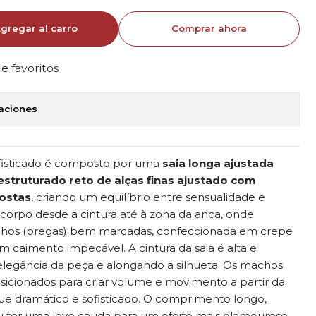
gregar al carro
Comprar ahora
de favoritos
caciones
fisticado é composto por uma
saia longa ajustada
estruturado reto de alças finas ajustado com
ostas
, criando um equilíbrio entre sensualidade e
o corpo desde a cintura até à zona da anca, onde
hos (pregas) bem marcadas, confeccionada em crepe
 caimento impecável. A cintura da saia é alta e
elegância da peça e alongando a silhueta. Os machos
icionados para criar volume e movimento a partir da
e dramático e sofisticado.
O comprimento longo,
 ter uma leve cauda para um efeito mais glamouroso.