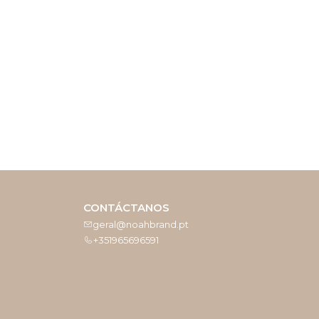
CONTÁCTANOS
geral@noahbrand.pt
+351965696591