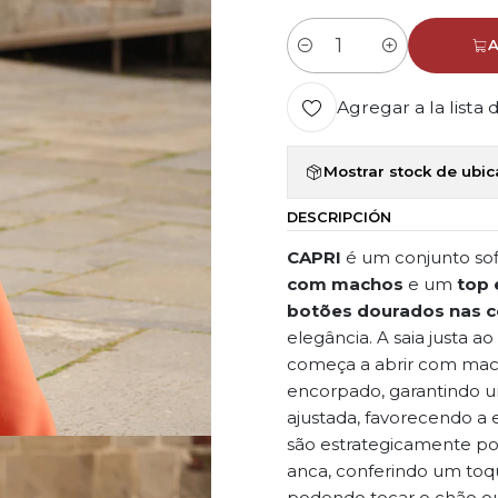
A
Cantidad
Agregar a la lista 
Mostrar stock de ubi
DESCRIPCIÓN
CAPRI
é um conjunto so
com machos
e um
top 
botões dourados nas c
elegância. A saia justa a
começa a abrir com mac
encorpado, garantindo um
ajustada, favorecendo a 
são estrategicamente pos
anca, conferindo um toqu
podendo tocar o chão ou