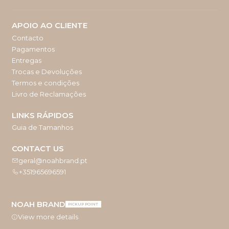
APOIO AO CLIENTE
Contacto
Pagamentos
Entregas
Trocas e Devoluções
Termos e condições
Livro de Reclamações
LINKS RÁPIDOS
Guia de Tamanhos
CONTACT US
geral@noahbrand.pt
+351965696591
NOAH BRAND
PICKUP POINT
View more details