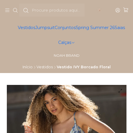
Vestidos
Jumpsuit
Conjuntos
Spring Summer 26
Saias
Calças
NOAH BRAND
Início
Vestidos
Vestido IVY Borcado Floral