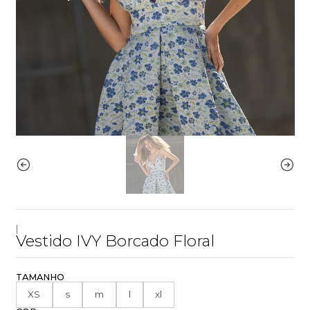
|
Vestido IVY Borcado Floral
TAMANHO
XS
s
m
l
xl