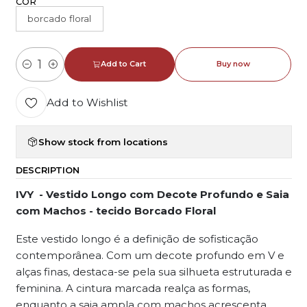
COR
borcado floral
Add to Cart
Buy now
Quantity
Add to Wishlist
Show stock from locations
DESCRIPTION
IVY
- Vestido Longo com Decote Profundo e Saia
com Machos - tecido Borcado Floral
Este vestido longo é a definição de sofisticação
contemporânea. Com um decote profundo em V e
alças finas, destaca-se pela sua silhueta estruturada e
feminina. A cintura marcada realça as formas,
enquanto a saia ampla com machos acrescenta