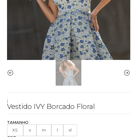
|
Vestido IVY Borcado Floral
TAMANHO
XS
s
m
l
xl