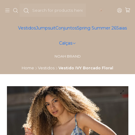
Vestidos
Jumpsuit
Conjuntos
Spring Summer 26
Saias
Calças
NOAH BRAND
Home
Vestidos
Vestido IVY Borcado Floral