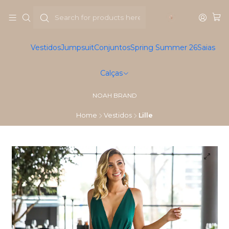
Vestidos
Jumpsuit
Conjuntos
Spring Summer 26
Saias
Calças
NOAH BRAND
Home
Vestidos
Lille