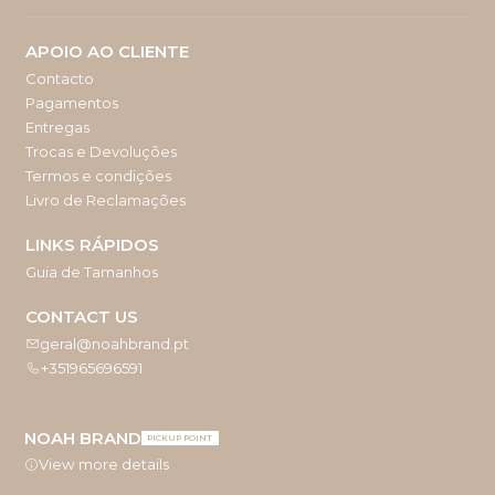
APOIO AO CLIENTE
Contacto
Pagamentos
Entregas
Trocas e Devoluções
Termos e condições
Livro de Reclamações
LINKS RÁPIDOS
Guia de Tamanhos
CONTACT US
geral@noahbrand.pt
+351965696591
NOAH BRAND
PICKUP POINT
View more details