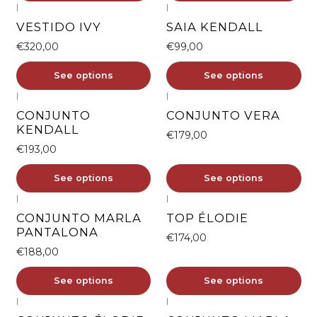
|
|
VESTIDO IVY
SAIA KENDALL
€320,00
€99,00
See options
See options
|
|
CONJUNTO
CONJUNTO VERA
KENDALL
€179,00
€193,00
See options
See options
|
|
CONJUNTO MARLA
TOP ÉLODIE
PANTALONA
€174,00
€188,00
See options
See options
|
|