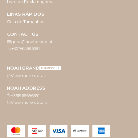
Livro de Reclamações
LINKS RÁPIDOS
Guia de Tamanhos
CONTACT US
geral@noahbrand.pt
+351965696591
NOAH BRAND
PICKUP POINT
View more details
NOAH ADDRESS
+351965696591
View more details