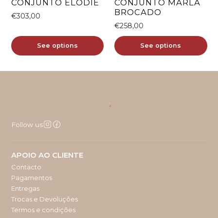
CONJUNTO ÉLODIE
CONJUNTO MARLA
BROCADO
€303,00
€258,00
See options
See options
Follow us
APOIO AO CLIENTE
Contacto
Pagamentos
Entregas
Trocas e Devoluções
Termos e condições