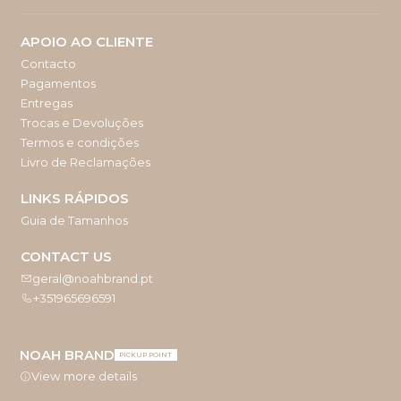
APOIO AO CLIENTE
Contacto
Pagamentos
Entregas
Trocas e Devoluções
Termos e condições
Livro de Reclamações
LINKS RÁPIDOS
Guia de Tamanhos
CONTACT US
geral@noahbrand.pt
+351965696591
NOAH BRAND
PICKUP POINT
View more details