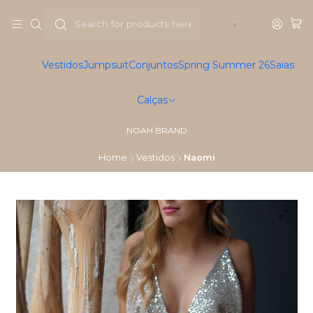
Vestidos
Jumpsuit
Conjuntos
Spring Summer 26
Saias
Calças
NOAH BRAND
Home
Vestidos
Naomi