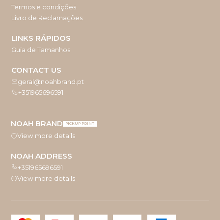
Termos e condições
Livro de Reclamações
LINKS RÁPIDOS
Guia de Tamanhos
CONTACT US
geral@noahbrand.pt
+351965696591
NOAH BRAND
PICKUP POINT
View more details
NOAH ADDRESS
+351965696591
View more details