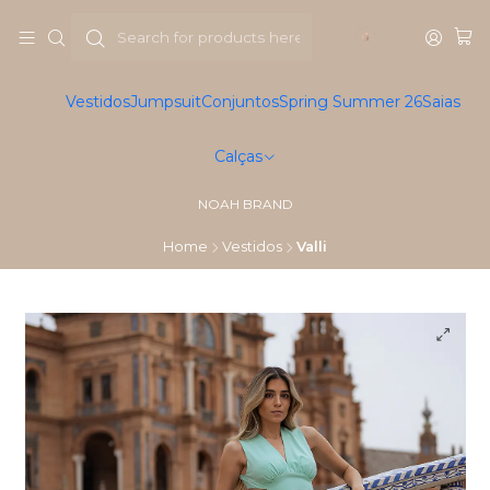
Vestidos
Jumpsuit
Conjuntos
Spring Summer 26
Saias
Calças
NOAH BRAND
Home
Vestidos
Valli