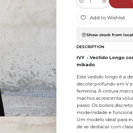
Quantity
Add to Wishlist
Show stock from loca
DESCRIPTION
IVY
- Vestido Longo co
mikado
Este vestido longo é a 
decote profundo em V e a
feminina. A cintura marc
machos acrescenta volum
passo. Os bolsos discret
modernidade e funcional
Um modelo ideal para ev
de se destacar com class