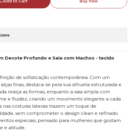
Add to Cart
Buy now
tions
m Decote Profundo e Saia com Machos - tecido
definição de sofisticação contemporânea. Com um
lças finas, destaca-se pela sua silhueta estruturada e
ada realça as formas, enquanto a saia ampla com
e e fluidez, criando um movimento elegante a cada
os nas costuras laterais trazem um toque de
idade, sem comprometer o design clean e refinado.
entos especiais, pensado para mulheres que gostam
e e atitude.