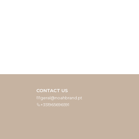
CONTACT US
geral@noahbrand.pt
+351965696591