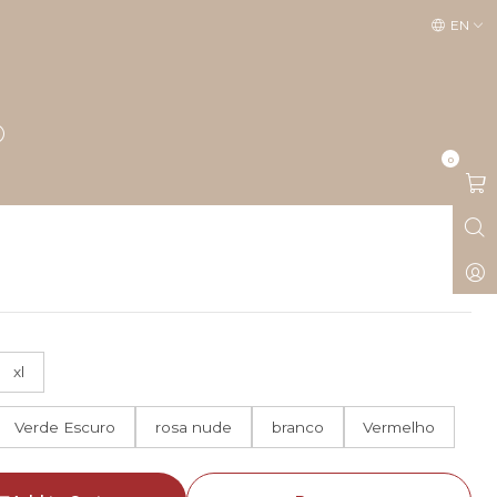
EN
0
xl
Verde Escuro
rosa nude
branco
Vermelho