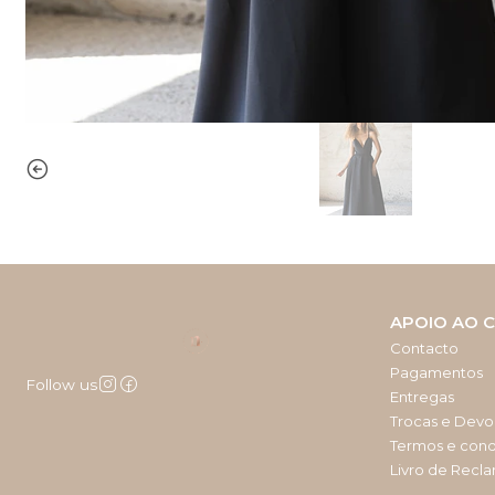
APOIO AO C
Contacto
Pagamentos
Follow us
Entregas
Trocas e Devo
Termos e con
Livro de Recl