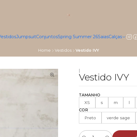
Vestidos
Jumpsuit
Conjuntos
Spring Summer 26
Saias
Calças
Home
Vestidos
Vestido IVY
|
Vestido IVY
TAMANHO
XS
s
m
l
COR
Preto
verde sage